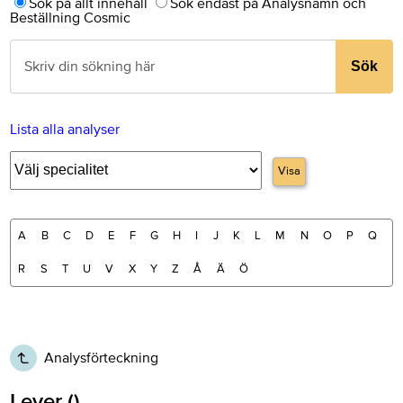
Sök på allt innehåll
Sök endast på Analysnamn och
Beställning Cosmic
Sök
Lista alla analyser
Visa
A
B
C
D
E
F
G
H
I
J
K
L
M
N
O
P
Q
R
S
T
U
V
X
Y
Z
Å
Ä
Ö
Analysförteckning
Lever ()