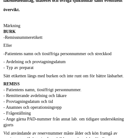
läkemedelsintag, diabetes och övriga sjukdomar samt eventuellt
övervikt.
Märkning
BURK
-Remissnummeretikett
Eller
-Patientens namn och tiosiffriga personnummer och streckkod
- Avdelning och provtagningsdatum
- Typ av preparat
Sätt etiketten längs med burken och inte runt om för bättre läsbarhet.
REMISS
- Patientens namn, tiosiffrigt personnummer.
- Remitterande avdelning och läkare
- Provtagningsdatum och tid
- Anamnes och operationsingrepp
- Frågeställning
- Ange gärna PAD-nummer från annat lab. om tidigare undersökning
gjorts
Vid användande av reservnummer måste ålder och kön framgå av