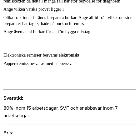
remisstexten då detta i många fall har stor betydelse för diagnosen.
Ange vilken vätska provet ligger i
Olika fraktioner insänds i separata burkar. Ange alltid från vilket område
preparatet har tagits, både på burk och remiss.
Ange även antal burkar för att förebygga misstag.
Elektroniska remisser besvaras elektroniskt.
Pappersremiss besvaras med papperssvar.
Svarstid:
80% inom 15 arbetsdagar, SVF och snabbsvar inom 7
arbetsdagar
Pris: