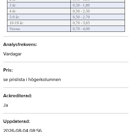
3 år:
0,50 - 1,80
4 år:
0,50 - 2,30
5-9 år:
0,50 - 2,70
10-19 år:
0,70 - 3,65
Vuxna:
0,70 - 4,00
Analysfrekvens:
Vardagar
Pris:
se prislista i högerkolumnen
Ackrediterad:
Ja
Uppdaterad:
2026-08-04 08:56