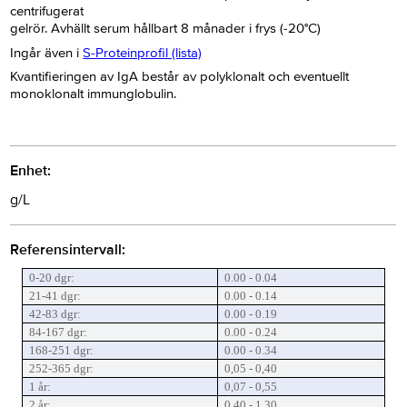
centrifugerat
gelrör. Avhällt serum hållbart 8 månader i frys (-20°C)
Ingår även i
S-Proteinprofil (lista)
Kvantifieringen av IgA består av polyklonalt och eventuellt
monoklonalt immunglobulin.
Enhet:
g/L
Referensintervall:
0-20 dgr:
0.00 - 0.04
21-41 dgr:
0.00 - 0.14
42-83 dgr:
0.00 - 0.19
84-167 dgr:
0.00 - 0.24
168-251 dgr:
0.00 - 0.34
252-365 dgr:
0,05 - 0,40
1 år:
0,07 - 0,55
2 år:
0,40 - 1,30