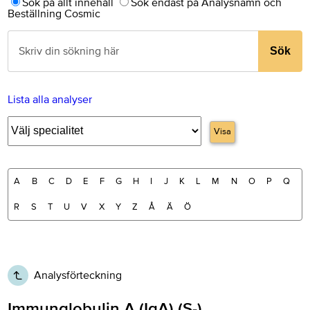
Sök på allt innehåll
Sök endast på Analysnamn och
Beställning Cosmic
Sök
Lista alla analyser
Visa
A
B
C
D
E
F
G
H
I
J
K
L
M
N
O
P
Q
R
S
T
U
V
X
Y
Z
Å
Ä
Ö
Analysförteckning
Immunglobulin A (IgA) (S-)