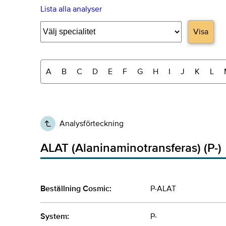
Lista alla analyser
Visa
A
B
C
D
E
F
G
H
I
J
K
L
Analysförteckning
ALAT (Alaninaminotransferas) (P-)
Beställning Cosmic:
P-ALAT
System:
P-