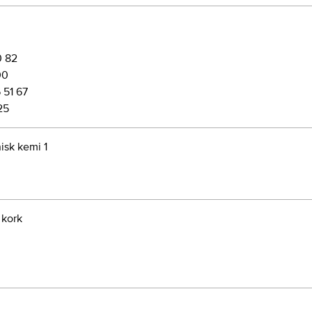
0 82
00
 51 67
25
nisk kemi 1
 kork