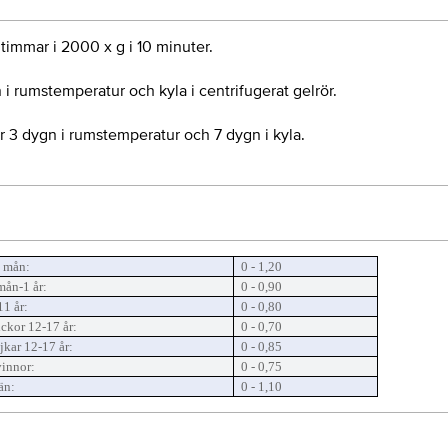
timmar i 2000 x g i 10 minuter.
 i rumstemperatur och kyla i centrifugerat gelrör.
r 3 dygn i rumstemperatur och 7 dygn i kyla.
 mån:
0 - 1,20
mån-1 år:
0 - 0,90
11 år:
0 - 0,80
ickor 12-17 år:
0 - 0,70
jkar 12-17 år:
0 - 0,85
innor:
0 - 0,75
än:
0 - 1,10