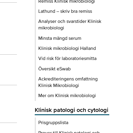
Remiss Klinisk mikrobiologi
Lathund – skriv bra remiss
Analyser och svarstider Klinisk
mikrobiologi
Minsta mängd serum
Klinisk mikrobiologi Halland
Vid risk för laboratoriesmitta
Översikt eSwab
Ackrediteringens omfattning
Klinisk Mikrobiologi
Mer om Klinisk mikrobiologi
Klinisk patologi och cytologi
Prisgruppslista
Prover till Klinisk patologi och