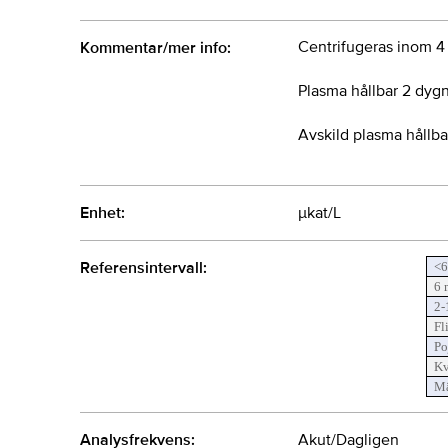
Centrifugeras inom 4 
Kommentar/mer info:
Plasma hållbar 2 dygn
Avskild plasma hållba
Enhet:
µkat/L
Referensintervall:
<6
6 
2-
Fl
Po
Kv
M
Analysfrekvens:
Akut/Dagligen