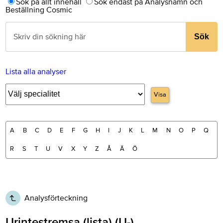
Sök på allt innehåll
Sök endast på Analysnamn och
Beställning Cosmic
Sök
Lista alla analyser
Visa
A
B
C
D
E
F
G
H
I
J
K
L
M
N
O
P
Q
R
S
T
U
V
X
Y
Z
Å
Ä
Ö
Analysförteckning
Urintestremsa (lista) (U-)