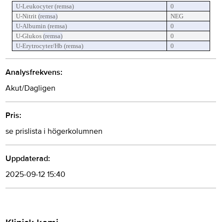
U-Leukocyter (remsa)
0
U-Nitrit
(remsa)
NEG
U-Albumin
(remsa)
0
U-Glukos
(remsa)
0
U-Erytrocyter/Hb
(remsa)
0
Analysfrekvens:
Akut/Dagligen
Pris:
se prislista i högerkolumnen
Uppdaterad:
2025-09-12 15:40