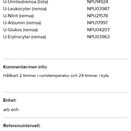
U-Urintestremsa (lista)
NPU14924
U-Leukocyter (remsa)
NPU03987
U-Nitrit (remsa)
NPU21578
U-Albumin (remsa)
NPU17997
U-Glukos (remsa)
NPU04207
U-Erytrocyter (remsa)
NPU03963
Kommentar/mer info:
Hållbart 2 timmar i rumstemperatur och 24 timmar i kyla.
Enhet:
arb enh
Referensintervall: