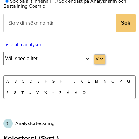
Sök på allt innehåll
Sök endast på Analysnamn och
Beställning Cosmic
Sök
Lista alla analyser
Visa
A
B
C
D
E
F
G
H
I
J
K
L
M
N
O
P
Q
R
S
T
U
V
X
Y
Z
Å
Ä
Ö
Analysförteckning
Kolesterol (Syst-)