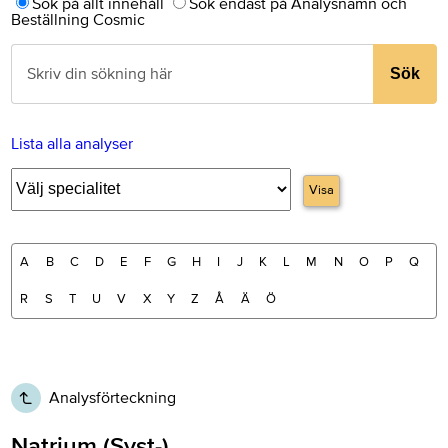
Sök på allt innehåll
Sök endast på Analysnamn och
Beställning Cosmic
Sök
Lista alla analyser
Visa
A
B
C
D
E
F
G
H
I
J
K
L
M
N
O
P
Q
R
S
T
U
V
X
Y
Z
Å
Ä
Ö
Analysförteckning
Natrium (Syst-)