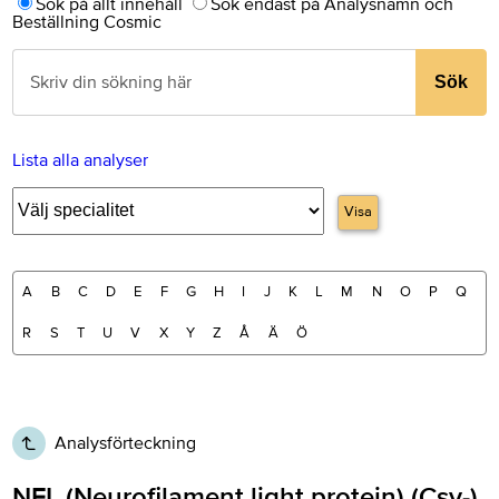
Sök på allt innehåll
Sök endast på Analysnamn och
Beställning Cosmic
Sök
Lista alla analyser
Visa
A
B
C
D
E
F
G
H
I
J
K
L
M
N
O
P
Q
R
S
T
U
V
X
Y
Z
Å
Ä
Ö
Analysförteckning
NFL (Neurofilament light protein) (Csv-)