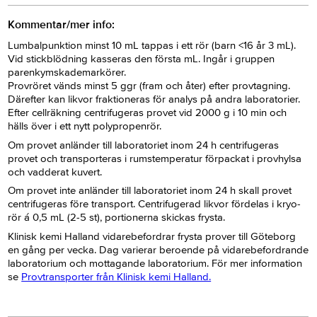
Kommentar/mer info:
Lumbalpunktion minst 10 mL tappas i ett rör (barn <16 år 3 mL).
Vid stickblödning kasseras den första mL. Ingår i gruppen
parenkymskademarkörer.
Provröret vänds minst 5 ggr (fram och åter) efter provtagning.
Därefter kan likvor fraktioneras för analys på andra laboratorier.
Efter cellräkning centrifugeras provet vid 2000 g i 10 min och
hälls över i ett nytt polypropenrör.
Om provet anländer till laboratoriet inom 24 h centrifugeras
provet och transporteras i rumstemperatur förpackat i provhylsa
och vadderat kuvert.
Om provet inte anländer till laboratoriet inom 24 h skall provet
centrifugeras före transport. Centrifugerad likvor fördelas i kryo-
rör á 0,5 mL (2-5 st), portionerna skickas frysta.
Klinisk kemi Halland vidarebefordrar frysta prover till Göteborg
en gång per vecka. Dag varierar beroende på vidarebefordrande
laboratorium och mottagande laboratorium. För mer information
se
Provtransporter från Klinisk kemi Halland.