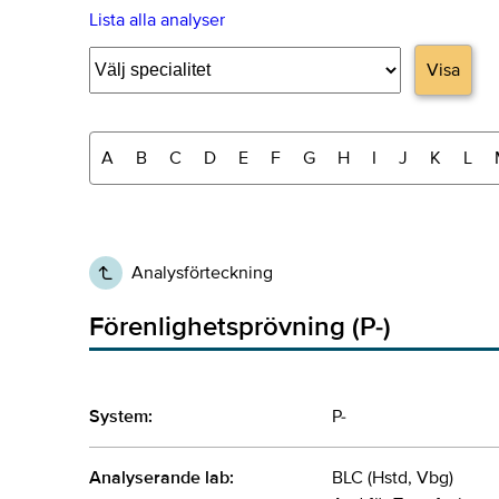
Lista alla analyser
Visa
A
B
C
D
E
F
G
H
I
J
K
L
Analysförteckning
Förenlighetsprövning (P-)
System:
P-
Analyserande lab:
BLC (Hstd, Vbg)