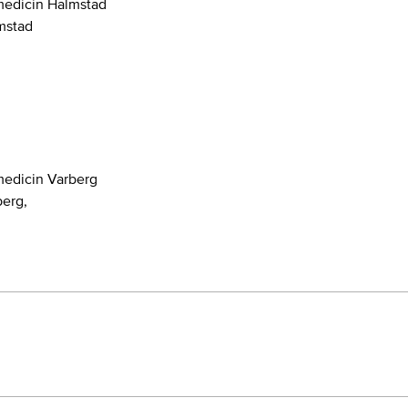
medicin Halmstad
mstad
medicin Varberg
berg,