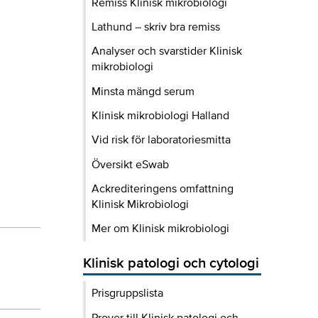
Remiss Klinisk mikrobiologi
Lathund – skriv bra remiss
Analyser och svarstider Klinisk
mikrobiologi
Minsta mängd serum
Klinisk mikrobiologi Halland
Vid risk för laboratoriesmitta
Översikt eSwab
Ackrediteringens omfattning
Klinisk Mikrobiologi
Mer om Klinisk mikrobiologi
Klinisk patologi och cytologi
Prisgruppslista
Prover till Klinisk patologi och