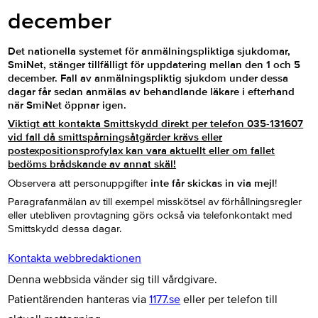
december
Det nationella systemet för anmälningspliktiga sjukdomar,
SmiNet, stänger tillfälligt för uppdatering mellan den 1 och 5
december. Fall av anmälningspliktig sjukdom under dessa
dagar får sedan anmälas av behandlande läkare i efterhand
när SmiNet öppnar igen.
Viktigt att kontakta
Smittskydd
direkt per telefon 035-131607
vid fall då smittspårningsåtgärder krävs eller
postexpositionsprofylax kan vara aktuellt eller om fallet
bedöms brådskande av annat skäl!
Observera att personuppgifter
inte får skickas in via mejl
!
Paragrafanmälan av till exempel misskötsel av förhållningsregler
eller utebliven provtagning görs också via telefonkontakt med
Smittskydd dessa dagar.
Kontakta webbredaktionen
Denna webbsida vänder sig till vårdgivare.
Patientärenden hanteras via
1177.se
eller per telefon till