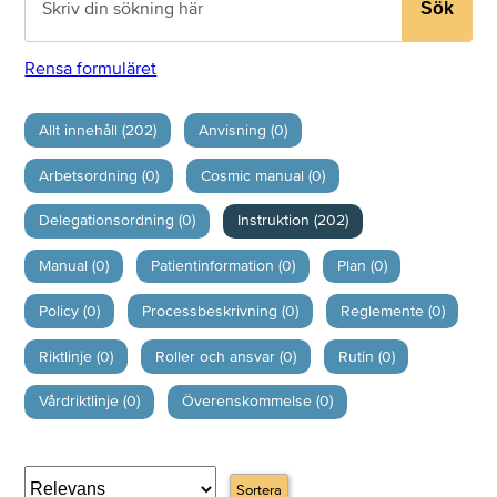
Sök
Rensa formuläret
Allt innehåll (202)
Anvisning (0)
Arbetsordning (0)
Cosmic manual (0)
Delegationsordning (0)
Instruktion (202)
Manual (0)
Patientinformation (0)
Plan (0)
Policy (0)
Processbeskrivning (0)
Reglemente (0)
Riktlinje (0)
Roller och ansvar (0)
Rutin (0)
Vårdriktlinje (0)
Överenskommelse (0)
Sortera