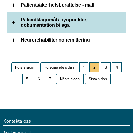
Patientsäkerhetsberättelse - mall
Patientklagomål / synpunkter,
dokumentation bilaga
Neurorehabilitering remittering
Första sidan
Föregående sidan
1
2
3
4
5
6
7
Nästa sidan
Sista sidan
Kontakta oss
Region Halland