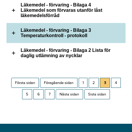
Läkemedel - förvaring - Bilaga 4
Läkemedel som förvaras utanför låst
läkemedelsförråd
Läkemedel - förvaring - Bilaga 3
Temperaturkontroll - protokoll
Läkemedel - förvaring - Bilaga 2 Lista för
daglig utlämning av nycklar
Första sidan
Föregående sidan
1
2
3
4
5
6
7
Nästa sidan
Sista sidan