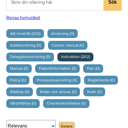
Sök
Rensa formuläret
Allt innehåll (202)
Anvisning (0)
Arbetsordning (0)
Cosmic manual (0)
Delegationsordning (0)
Instruktion (202)
Manual (0)
Patientinformation (0)
Plan (0)
Policy (0)
Processbeskrivning (0)
Reglemente (0)
Riktlinje (0)
Roller och ansvar (0)
Rutin (0)
Vårdriktlinje (0)
Överenskommelse (0)
Sortera