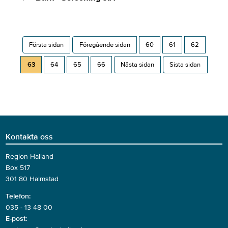
Första sidan
Föregående sidan
60
61
62
63
64
65
66
Nästa sidan
Sista sidan
Kontakta oss
Region Halland
Box 517
301 80 Halmstad
Telefon:
035 - 13 48 00
E-post: