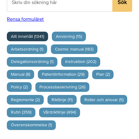
Sök
Rensa formuläret
Allt innehåll (1341)
Anvisning (15)
Arbetsordning (1)
Cosmic manual (183)
Delegationsordning (1)
Instruktion (202)
Manual (8)
Patientinformation (29)
Plan (2)
Policy (2)
Processbeskrivning (26)
Reglemente (2)
Riktlinje (11)
Roller och ansvar (5)
Rutin (359)
Vårdriktlinje (494)
Överenskommelse (1)