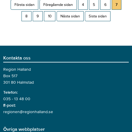
Första sidan
Föregående sidan
4
5
6
7
8
9
10
Nästa sidan
Sista sidan
Kontakta oss
Region Halland
Box 517
301 80 Halmstad
Telefon:
035 - 13 48 00
E-post:
regionen@regionhalland.se
Övriga webbplatser