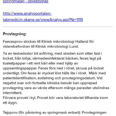
springmask) - objektsglas
http://www.analysportalen-
labmedicin.skane.se/viewAnalys.asp?Nr=1119
Provtagning:
Faecesprov skickas till Klinisk mikrobiologi Halland för
vidarebefordran till Klinisk mikrobiologi Lund.
Ta en teskedsstor bit avföring, med skeden som sitter fast i
locket, från blöja, värmedesinfekterat bäcken, feces lagt på
toalettpapper i ett rent kärl eller med hjälp av
uppsamlingspapper. Feces förs ned i röret, skruva på locket
ordentligt. Om feces är mycket löst hälls lite i röret. Märk med
patientidentifikation, avdelning och provtagningsdatum. Vid
negativt svar och fortsatta kliniska besvär kan upprepad
provtagning vara av värde eftersom många parasiter utsöndras
intermittent.
Förvara provet i kyl. Provet bör vara laboratoriet tillhanda inom
ett dygn.
Tejpprov (för påvisning av springmask enbart): Provtagningen