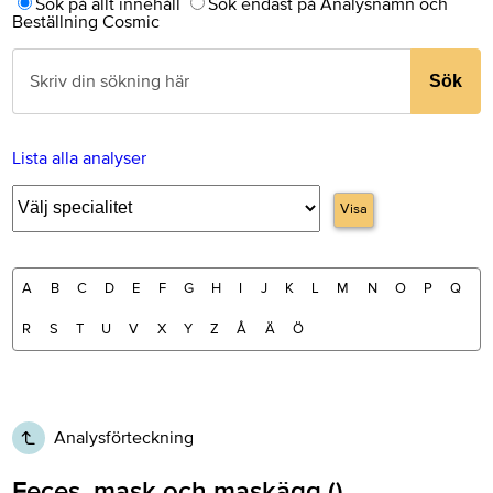
Sök på allt innehåll
Sök endast på Analysnamn och
Beställning Cosmic
Sök
Lista alla analyser
Visa
A
B
C
D
E
F
G
H
I
J
K
L
M
N
O
P
Q
R
S
T
U
V
X
Y
Z
Å
Ä
Ö
Analysförteckning
Feces, mask och maskägg ()