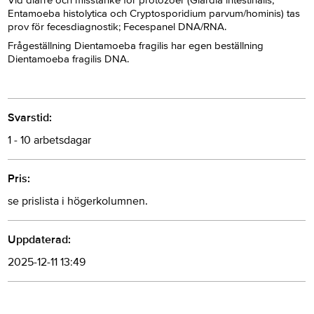
Vid diarré och misstanke för protozoer (Giardia intestinalis,
Entamoeba histolytica och Cryptosporidium parvum/hominis) tas
prov för fecesdiagnostik; Fecespanel DNA/RNA.
Frågeställning Dientamoeba fragilis har egen beställning
Dientamoeba fragilis DNA.
Svarstid:
1 - 10 arbetsdagar
Pris:
se prislista i högerkolumnen.
Uppdaterad:
2025-12-11 13:49