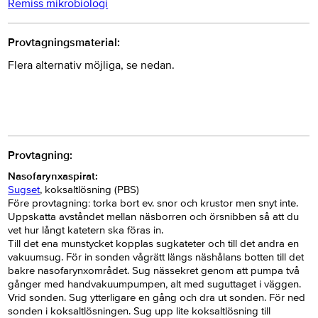
Remiss mikrobiologi
Provtagningsmaterial:
Flera alternativ möjliga, se nedan.
Provtagning:
Nasofarynxaspirat:
Sugset
, koksaltlösning (PBS)
Före provtagning: torka bort ev. snor och krustor men snyt inte.
Uppskatta avståndet mellan näsborren och örsnibben så att du
vet hur långt katetern ska föras in.
Till det ena munstycket kopplas sugkateter och till det andra en
vakuumsug. För in sonden vågrätt längs näshålans botten till det
bakre nasofarynxområdet. Sug nässekret genom att pumpa två
gånger med handvakuumpumpen, alt med suguttaget i väggen.
Vrid sonden. Sug ytterligare en gång och dra ut sonden. För ned
sonden i koksaltlösningen. Sug upp lite koksaltlösning till