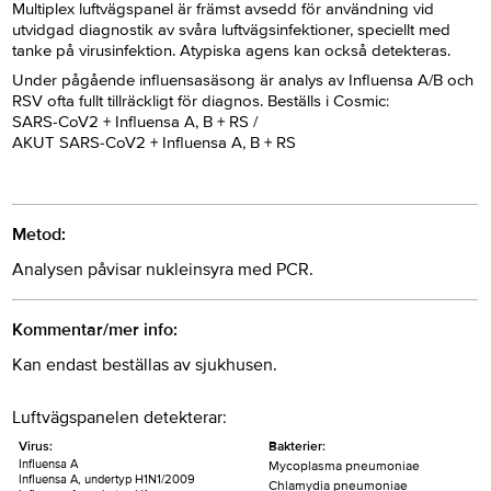
Multiplex luftvägspanel är främst avsedd för användning vid
utvidgad diagnostik av svåra luftvägsinfektioner, speciellt med
tanke på virusinfektion. Atypiska agens kan också detekteras.
Under pågående influensasäsong är analys av Influensa A/B och
RSV ofta fullt tillräckligt för diagnos. Beställs i Cosmic:
SARS-CoV2 + Influensa A, B + RS /
AKUT SARS-CoV2 + Influensa A, B + RS
Metod:
Analysen påvisar nukleinsyra med PCR.
Kommentar/mer info:
Kan endast beställas av sjukhusen.
Luftvägspanelen detekterar:
Virus:
Bakterier:
Influensa A
Mycoplasma pneumoniae
Influensa A, undertyp H1N1/2009
Chlamydia pneumoniae