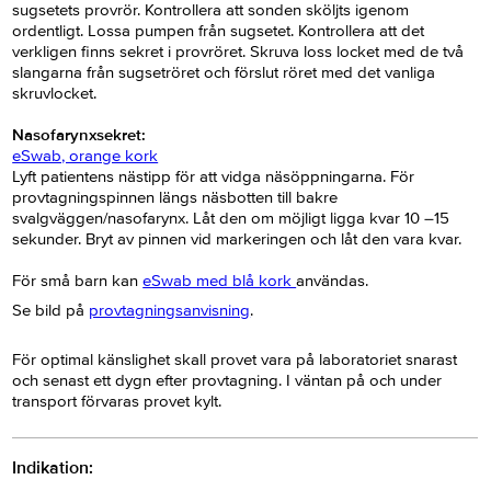
sugsetets provrör. Kontrollera att sonden sköljts igenom
ordentligt. Lossa pumpen från sugsetet. Kontrollera att det
verkligen finns sekret i provröret. Skruva loss locket med de två
slangarna från sugsetröret och förslut röret med det vanliga
skruvlocket.
Nasofarynxsekret:
eSwab, orange kork
Lyft patientens nästipp för att vidga näsöppningarna. För
provtagningspinnen längs näsbotten till bakre
svalgväggen/nasofarynx. Låt den om möjligt ligga kvar 10 –15
sekunder. Bryt av pinnen vid markeringen och låt den vara kvar.
För små barn kan
eSwab med blå kork
användas.
Se bild på
provtagningsanvisning
.
För optimal känslighet skall provet vara på laboratoriet snarast
och senast ett dygn efter provtagning. I väntan på och under
transport förvaras provet kylt.
Indikation: