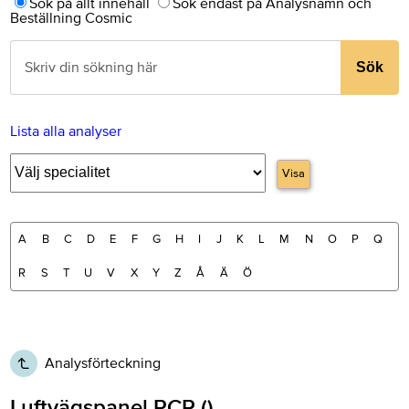
Sök på allt innehåll
Sök endast på Analysnamn och
Beställning Cosmic
Sök
Lista alla analyser
Visa
A
B
C
D
E
F
G
H
I
J
K
L
M
N
O
P
Q
R
S
T
U
V
X
Y
Z
Å
Ä
Ö
Analysförteckning
Luftvägspanel PCR ()