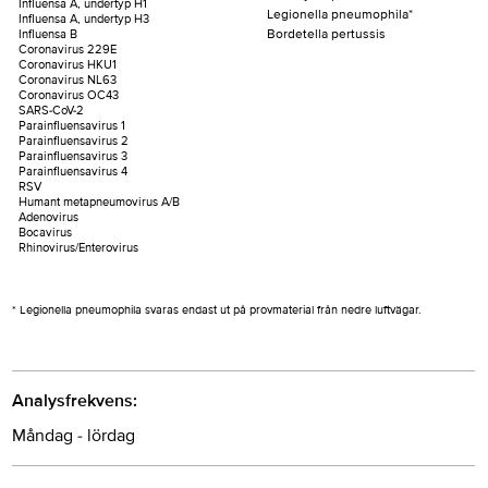
Influensa A, undertyp H1
Legionella pneumophila*
Influensa A, undertyp H3
Bordetella pertussis
Influensa B
Coronavirus 229E
Coronavirus HKU1
Coronavirus NL63
Coronavirus OC43
SARS-CoV-2
Parainfluensavirus 1
Parainfluensavirus 2
Parainfluensavirus 3
Parainfluensavirus 4
RSV
Humant metapneumovirus A/B
Adenovirus
Bocavirus
Rhinovirus/Enterovirus
* Legionella pneumophila svaras endast ut på provmaterial från nedre luftvägar.
Analysfrekvens:
Måndag - lördag